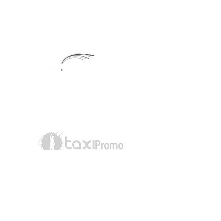
www.groupjkb.ca
Radio Tracking
Taxi Promo - Simon Robitaille
514-402-4254
simon@taxipromo.ca
Distribution
Les Disques Passport
514-526-8835