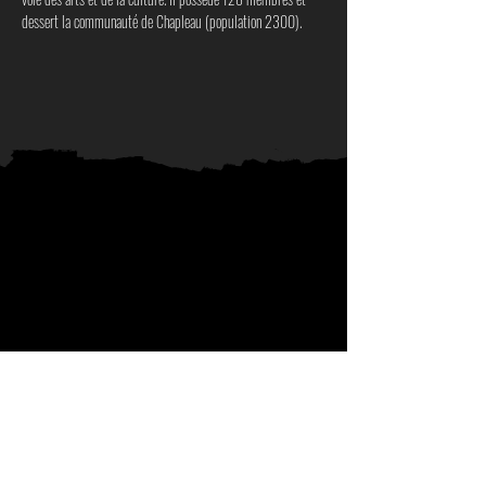
dessert la communauté de Chapleau (population 2300).
Booking
Groupe JKB inc.
647-271-4783
info@groupejkb.ca