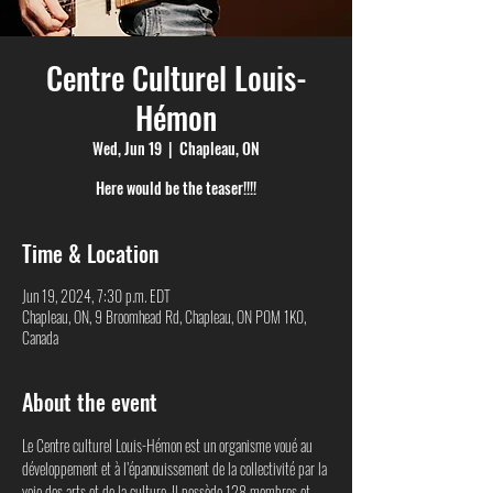
Centre Culturel Louis-
Hémon
Wed, Jun 19
  |  
Chapleau, ON
Here would be the teaser!!!!
Time & Location
Jun 19, 2024, 7:30 p.m. EDT
Chapleau, ON, 9 Broomhead Rd, Chapleau, ON P0M 1K0,
Canada
About the event
Le Centre culturel Louis-Hémon est un organisme voué au 
développement et à l’épanouissement de la collectivité par la 
voie des arts et de la culture. Il possède 128 membres et 