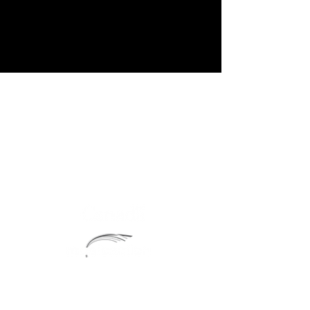
Booking de spectacles
Mitch Jean Music
705-262-4886
mitchjeanmusic@gmail.com
Tracking radio
Taxi Promo - Simon Robitaille