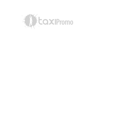
514-402-4254
simon@taxipromo.ca
Distribution numériques
Les Disques Passport
514-526-8835
info@passeport.ca
www.passeport.ca