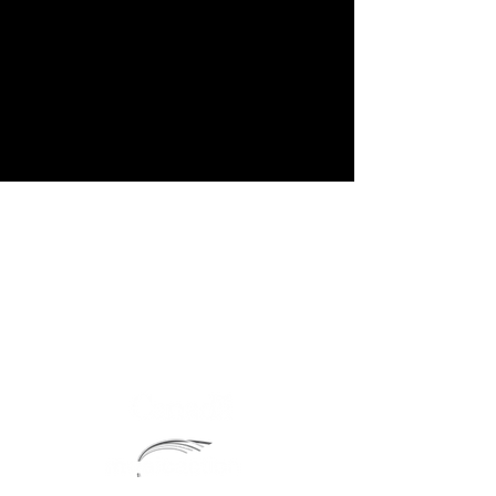
Booking de spectacles
Mitch Jean Music
705-262-4886
mitchjeanmusic@gmail.com