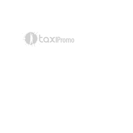
Tracking radio
Taxi Promo - Simon Robitaille
514-402-4254
simon@taxipromo.ca
Distribution numériques
Les Disques Passport
514-526-8835
info@passeport.ca
www.passeport.ca